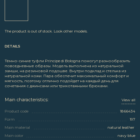
The product is out of stock. Look other models.
DETAILS
Тёмно-синие туфли Principe di Bologna помогут разнообразить
повседневные образы. Модель выполнена из натуральной
замши, на резиновой подошве. Внутри подклад и стелька из
натуральной кожи. Пара обеспечит максимальный комфорт и
мягкость, поэтому отлично подойдет на каждый день для
сочетания с джинсами или трикотажными брюками.
Main characteristics:
View all
Product code
1866434
Form
197
Main material
natural leather
Main color
navy blue