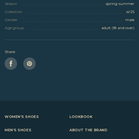
Season
spring-summer
Collection
ss'25
Gender
male
Age group
adult (18 and over)
Share:
WOMEN'S SHOES
LOOKBOOK
MEN'S SHOES
ABOUT THE BRAND