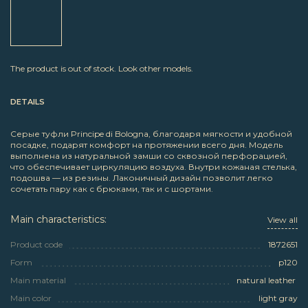
The product is out of stock. Look other models.
DETAILS
Серые туфли Principe di Bologna, благодаря мягкости и удобной
посадке, подарят комфорт на протяжении всего дня. Модель
выполнена из натуральной замши со сквозной перфорацией,
что обеспечивает циркуляцию воздуха. Внутри кожаная стелька,
подошва — из резины. Лаконичный дизайн позволит легко
сочетать пару как с брюками, так и с шортами.
Main characteristics:
View all
Product code
1872651
Form
p120
Main material
natural leather
Main color
light gray